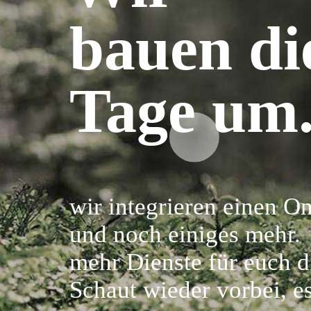
bauen di
Tage um.
wir integrieren einen On
und noch einiges mehr.
mehr Dienste für euch di
Schaut wieder vorbei, es