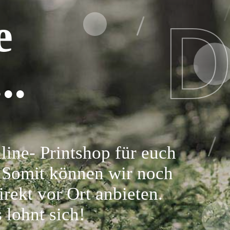
D
Adresse und wir melden uns be
e
Dir...
..
SUBMIT
line- Printshop für euch
 Somit können wir noch
rekt vor Ort anbieten.
 lohnt sich!