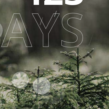
AYS
i